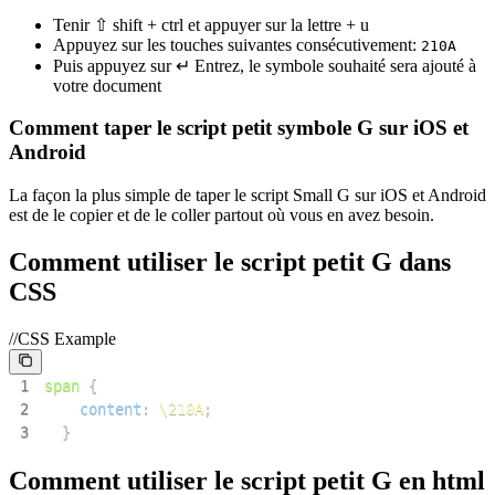
Tenir ⇧ shift + ctrl et appuyer sur la lettre + u
Appuyez sur les touches suivantes consécutivement:
2
1
0
A
Puis appuyez sur ↵ Entrez, le symbole souhaité sera ajouté à
votre document
Comment taper le script petit symbole G sur iOS et
Android
La façon la plus simple de taper le script Small G sur iOS et Android
est de le copier et de le coller partout où vous en avez besoin.
Comment utiliser le script petit G dans
CSS
//CSS Example
1
span
{
2
content
:
\210A
;
3
}
Comment utiliser le script petit G en html