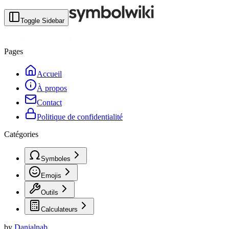
Toggle Sidebar
Pages
Accueil
À propos
Contact
Politique de confidentialité
Catégories
Symboles
Emojis
Outils
Calculateurs
by
Danialnab