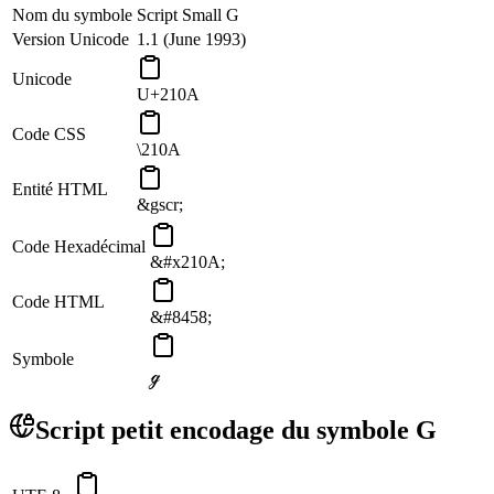
Nom du symbole
Script Small G
Version Unicode
1.1 (June 1993)
Unicode
U+210A
Code CSS
\210A
Entité HTML
&gscr;
Code Hexadécimal
&#x210A;
Code HTML
&#8458;
Symbole
ℊ
Script petit encodage du symbole G