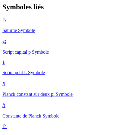
Symboles liés
♄
Saturne
Symbole
℘
Script capital p
Symbole
ℓ
Script petit L
Symbole
ℏ
Planck constant sur deux pi
Symbole
ℎ
Constante de Planck
Symbole
♇