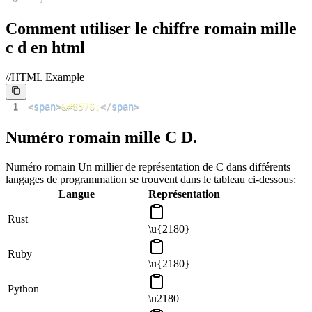
Comment utiliser le chiffre romain mille
c d en html
//HTML Example
1
<
span
>
&#8576;
</
span
>
Numéro romain mille C D.
Numéro romain Un millier de représentation de C dans différents
langages de programmation se trouvent dans le tableau ci-dessous:
Langue
Représentation
Rust
\u{2180}
Ruby
\u{2180}
Python
\u2180