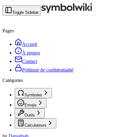
Toggle Sidebar
Pages
Accueil
À propos
Contact
Politique de confidentialité
Catégories
Symboles
Emojis
Outils
Calculateurs
by
Danialnab