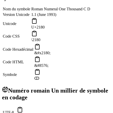
Nom du symbole
Roman Numeral One Thousand C D
Version Unicode
1.1 (June 1993)
Unicode
U+2180
Code CSS
\2180
Code Hexadécimal
&#x2180;
Code HTML
&#8576;
Symbole
ↀ
Numéro romain Un millier de symbole
en codage
UTF-8