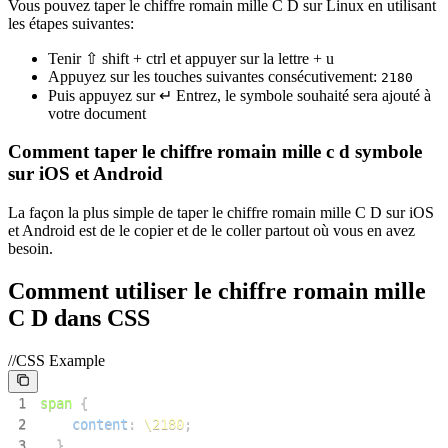
Vous pouvez taper le chiffre romain mille C D sur Linux en utilisant
les étapes suivantes:
Tenir ⇧ shift + ctrl et appuyer sur la lettre + u
Appuyez sur les touches suivantes consécutivement:
2
1
8
0
Puis appuyez sur ↵ Entrez, le symbole souhaité sera ajouté à
votre document
Comment taper le chiffre romain mille c d symbole
sur iOS et Android
La façon la plus simple de taper le chiffre romain mille C D sur iOS
et Android est de le copier et de le coller partout où vous en avez
besoin.
Comment utiliser le chiffre romain mille
C D dans CSS
//CSS Example
1
span
{
2
content
:
\2180
;
3
}