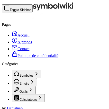
Toggle Sidebar
Pages
Accueil
À propos
Contact
Politique de confidentialité
Catégories
Symboles
Emojis
Outils
Calculateurs
by
Danialnab