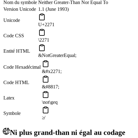
Nom du symbole
Neither Greater-Than Nor Equal To
Version Unicode
1.1 (June 1993)
Unicode
U+2271
Code CSS
\2271
Entité HTML
&NotGreaterEqual;
Code Hexadécimal
&#x2271;
Code HTML
&#8817;
Latex
\not\geq
Symbole
≱
Ni plus grand-than ni égal au codage