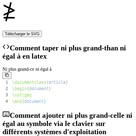
Télécharger le SVG
Comment taper ni plus grand-than ni
égal à en latex
Ni plus grand-ce ni égal à
1
\documentclass
{
article
}
2
\begin
{
document
}
3
\not
\geq
4
\end
{
document
}
Comment ajouter ni plus grand-celle ni
égal au symbole via le clavier sur
différents systèmes d'exploitation