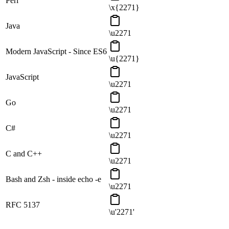
Perl
\x{2271}
Java
\u2271
Modern JavaScript - Since ES6
\u{2271}
JavaScript
\u2271
Go
\u2271
C#
\u2271
C and C++
\u2271
Bash and Zsh - inside echo -e
\u2271
RFC 5137
\u'2271'