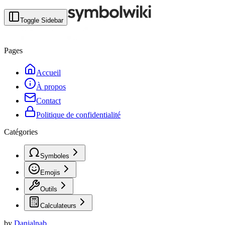
Toggle Sidebar
Pages
Accueil
À propos
Contact
Politique de confidentialité
Catégories
Symboles
Emojis
Outils
Calculateurs
by
Danialnab