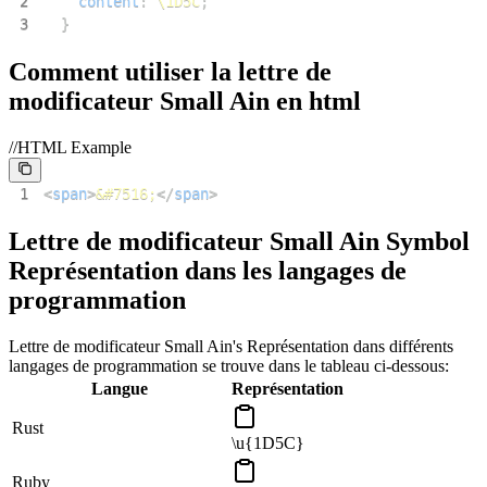
2
content
:
\1D5C
;
3
}
Comment utiliser la lettre de
modificateur Small Ain en html
//HTML Example
1
<
span
>
&#7516;
</
span
>
Lettre de modificateur Small Ain Symbol
Représentation dans les langages de
programmation
Lettre de modificateur Small Ain's Représentation dans différents
langages de programmation se trouve dans le tableau ci-dessous:
Langue
Représentation
Rust
\u{1D5C}
Ruby