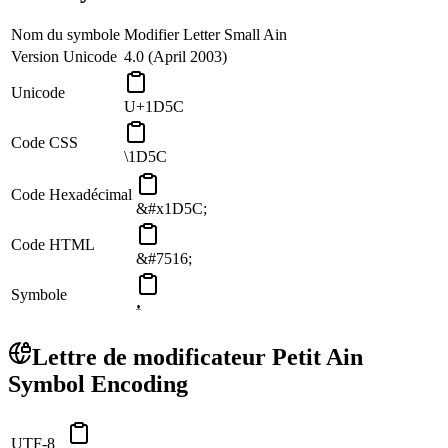
Nom du symbole
Modifier Letter Small Ain
Version Unicode
4.0 (April 2003)
Unicode
U+1D5C
Code CSS
\1D5C
Code Hexadécimal
&#x1D5C;
Code HTML
&#7516;
Symbole
ᵜ
Lettre de modificateur Petit Ain
Symbol Encoding
UTF-8