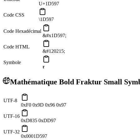
U+1D597
Code CSS
\1D597
Code Hexadécimal
&#x1D597;
Code HTML
&#120215;
Symbole
𝖗
Mathématique Bold Fraktur Small Sym
UTF-8
0xF0 0x9D 0x96 0x97
UTF-16
0xD835 0xDD97
UTF-32
0x0001D597