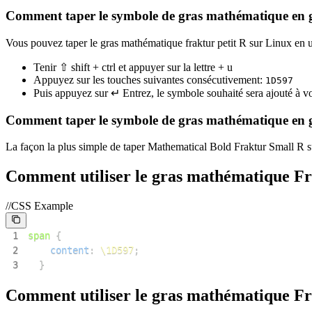
Comment taper le symbole de gras mathématique en 
Vous pouvez taper le gras mathématique fraktur petit R sur Linux en uti
Tenir ⇧ shift + ctrl et appuyer sur la lettre + u
Appuyez sur les touches suivantes consécutivement:
1
D
5
9
7
Puis appuyez sur ↵ Entrez, le symbole souhaité sera ajouté à 
Comment taper le symbole de gras mathématique en 
La façon la plus simple de taper Mathematical Bold Fraktur Small R sur
Comment utiliser le gras mathématique F
//CSS Example
1
span
{
2
content
:
\1D597
;
3
}
Comment utiliser le gras mathématique Fr