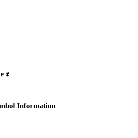
le
𝖗
mbol Information