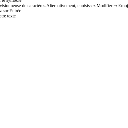
r le symbole
sionneuse de caractères.Alternativement, choisissez Modifier ⇒ Emoj
z sur Entrée
tre texte