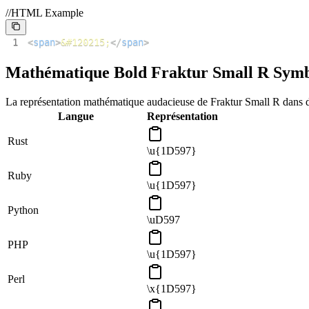
//HTML Example
1
<
span
>
&#120215;
</
span
>
Mathématique Bold Fraktur Small R Symbo
La représentation mathématique audacieuse de Fraktur Small R dans di
Langue
Représentation
Rust
\u{1D597}
Ruby
\u{1D597}
Python
\uD597
PHP
\u{1D597}
Perl
\x{1D597}