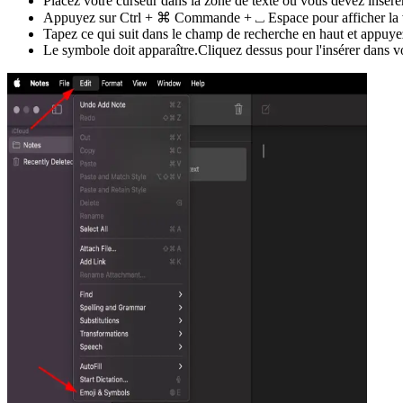
Placez votre curseur dans la zone de texte où vous devez insére
Appuyez sur Ctrl + ⌘ Commande + ⎵ Espace pour afficher la vi
Tapez ce qui suit dans le champ de recherche en haut et appuye
Le symbole doit apparaître.Cliquez dessus pour l'insérer dans vo