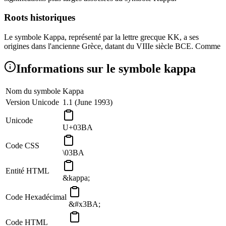
Roots historiques
Le symbole Kappa, représenté par la lettre grecque KK, a ses
origines dans l'ancienne Grèce, datant du VIIIe siècle BCE. Comme
la dixième lettre de l'alphabet grec, Kappa a joué un rôle dans les
systèmes écrits et numériques de l'époque.
Informations sur le symbole kappa
Importance mathématique
Nom du symbole
Kappa
Version Unicode
1.1 (June 1993)
Kappa est largement utilisé dans divers contextes mathématiques et
statistiques:
Unicode
U+03BA
Mesure statistique :
Dans les statistiques, Kappa est utilisé
pour représenter la Kappa de Cohen, une statistique qui
Code CSS
mesure l'accord inter-ratères pour des éléments qualitatifs. Il
\03BA
est couramment utilisé dans des domaines tels que la
psychologie, la médecine et les sciences sociales.
Entité HTML
Curvature:
En mathématiques, Kappa est parfois utilisé pour
&kappa;
désigner la courbure dans la géométrie différentielle et le
calcul.
Code Hexadécimal
&#x3BA;
Statistique Mesure : Kappa de Cohen
Code HTML