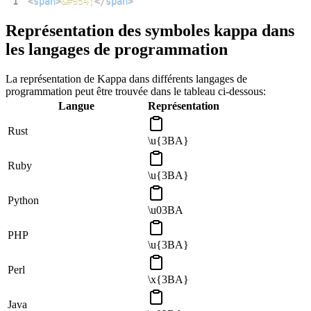
1
<
span
>
&#954;
</
span
>
Représentation des symboles kappa dans
les langages de programmation
La représentation de Kappa dans différents langages de
programmation peut être trouvée dans le tableau ci-dessous:
Langue
Représentation
Rust
\u{3BA}
Ruby
\u{3BA}
Python
\u03BA
PHP
\u{3BA}
Perl
\x{3BA}
Java