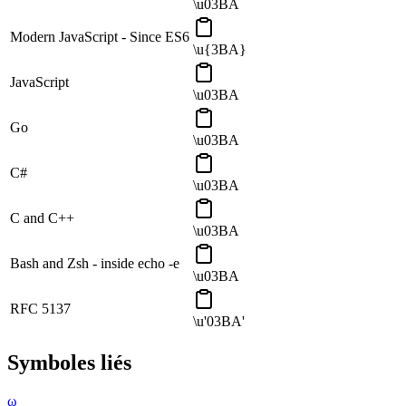
\u03BA
Modern JavaScript - Since ES6
\u{3BA}
JavaScript
\u03BA
Go
\u03BA
C#
\u03BA
C and C++
\u03BA
Bash and Zsh - inside echo -e
\u03BA
RFC 5137
\u'03BA'
Symboles liés
ω