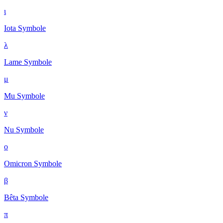
ι
Iota
Symbole
λ
Lame
Symbole
μ
Mu
Symbole
ν
Nu
Symbole
ο
Omicron
Symbole
β
Bêta
Symbole
π