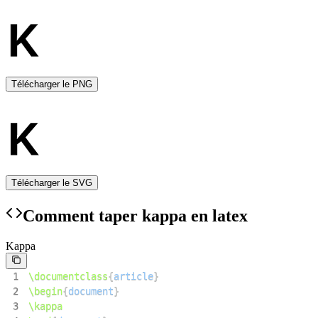
communautés de jeux, "Kappa" est un émote largement utilisé
sur la plateforme de streaming Twitch. Il est souvent utilisé
pour indiquer le sarcasme ou l'humour.
Symbole en médias:
Le symbole Kappa peut apparaître dans
divers médias, logos et dessins, représentant une connexion
aux concepts mathématiques ou statistiques.
Télécharger le PNG
Le symbole Kappa, originaire de la langue grecque antique et des
mathématiques, a évolué en un symbole polyvalent avec des
applications dans les statistiques, la physique et la culture populaire.
Qu'il s'agisse d'accord statistique, de propriétés matérielles ou
d'humour Internet, Kappa continue d'être un symbole d'importance
durable dans divers domaines de connaissance.
Télécharger le SVG
Comment taper kappa en latex
Kappa
1
\documentclass
{
article
}
2
\begin
{
document
}
3
\kappa