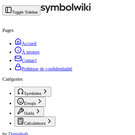
Toggle Sidebar
Pages
Accueil
À propos
Contact
Politique de confidentialité
Catégories
Symboles
Emojis
Outils
Calculateurs
by
Danialnab