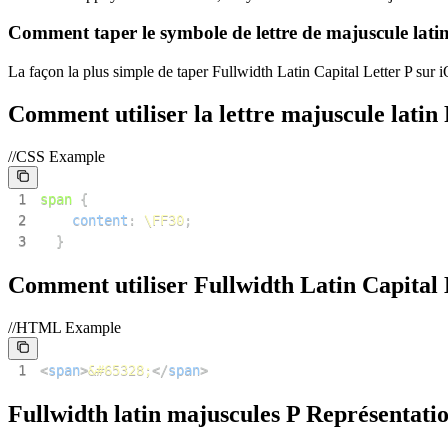
Comment taper le symbole de lettre de majuscule lati
La façon la plus simple de taper Fullwidth Latin Capital Letter P sur i
Comment utiliser la lettre majuscule latin
//CSS Example
1
span
{
2
content
:
\FF30
;
3
}
Comment utiliser Fullwidth Latin Capita
//HTML Example
1
<
span
>
&#65328;
</
span
>
Fullwidth latin majuscules P Représentati