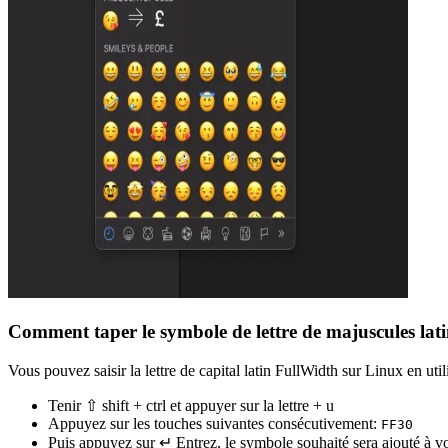
Comment taper le symbole de lettre de majuscules lat
Vous pouvez saisir la lettre de capital latin FullWidth sur Linux en util
Tenir ⇧ shift + ctrl et appuyer sur la lettre + u
Appuyez sur les touches suivantes consécutivement:
F
F
3
0
Puis appuyez sur ↵ Entrez, le symbole souhaité sera ajouté à 