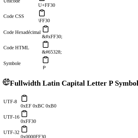
Unicode
U+FF30
Code CSS
\FF30
Code Hexadécimal
&#xFF30;
Code HTML
&#65328;
Symbole
Ｐ
Fullwidth Latin Capital Letter P Symbo
UTF-8
0xEF 0xBC 0xB0
UTF-16
0xFF30
UTF-32
0x0000FF30