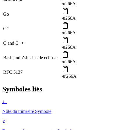
\u266A
Go
\u266A
C#
\u266A
C and C++
\u266A
Bash and Zsh - inside echo -e
\u266A
RFC 5137
\u'266A'
Symboles liés
♩
Note du trimestre
Symbole
♬