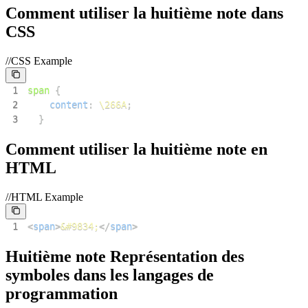
Comment utiliser la huitième note dans
CSS
//CSS Example
1
span
{
2
content
:
\266A
;
3
}
Comment utiliser la huitième note en
HTML
//HTML Example
1
<
span
>
&#9834;
</
span
>
Huitième note Représentation des
symboles dans les langages de
programmation