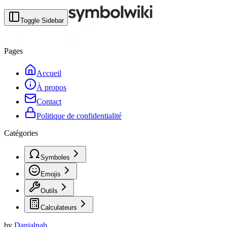
Toggle Sidebar
Pages
Accueil
À propos
Contact
Politique de confidentialité
Catégories
Symboles
Emojis
Outils
Calculateurs
by
Danialnab