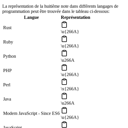
La représentation de la huitième note dans différents langages de
programmation peut être trouvée dans le tableau ci-dessous:
Langue
Représentation
Rust
\u{266A}
Ruby
\u{266A}
Python
\u266A
PHP
\u{266A}
Perl
\x{266A}
Java
\u266A
Modern JavaScript - Since ES6
\u{266A}
JavaScript