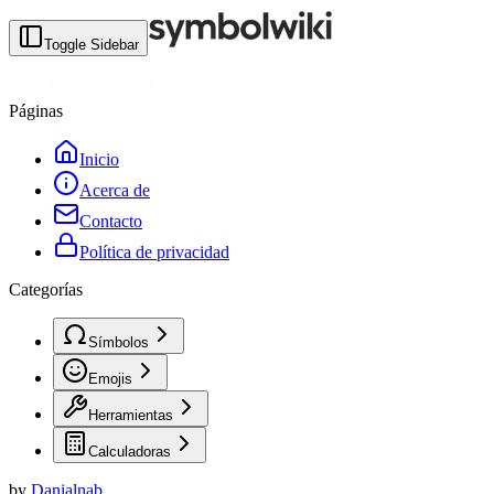
Toggle Sidebar
Páginas
Inicio
Acerca de
Contacto
Política de privacidad
Categorías
Símbolos
Emojis
Herramientas
Calculadoras
by
Danialnab