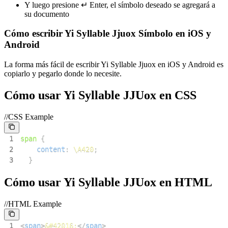
Y luego presione ↵ Enter, el símbolo deseado se agregará a
su documento
Cómo escribir Yi Syllable Jjuox Símbolo en iOS y
Android
La forma más fácil de escribir Yi Syllable Jjuox en iOS y Android es
copiarlo y pegarlo donde lo necesite.
Cómo usar Yi Syllable JJUox en CSS
//CSS Example
1
span
{
2
content
:
\A420
;
3
}
Cómo usar Yi Syllable JJUox en HTML
//HTML Example
1
<
span
>
&#42016;
</
span
>