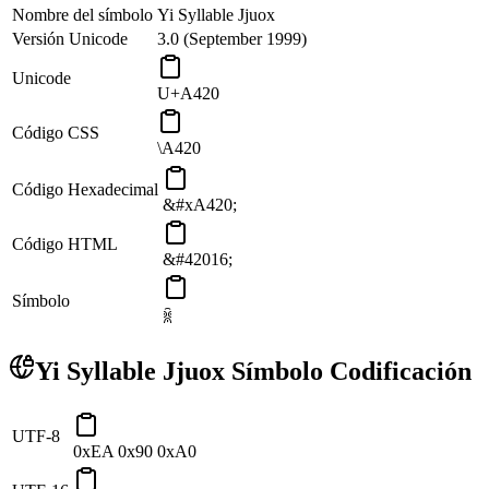
Nombre del símbolo
Yi Syllable Jjuox
Versión Unicode
3.0 (September 1999)
Unicode
U+A420
Código CSS
\A420
Código Hexadecimal
&#xA420;
Código HTML
&#42016;
Símbolo
ꐠ
Yi Syllable Jjuox Símbolo Codificación
UTF-8
0xEA 0x90 0xA0