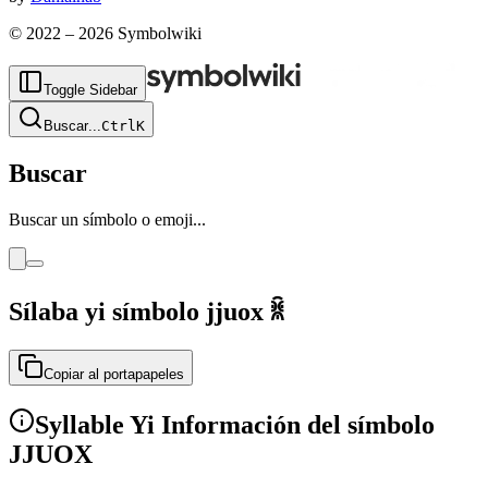
© 2022 –
2026
Symbolwiki
Toggle Sidebar
Buscar
...
Ctrl
K
Buscar
Buscar un símbolo o emoji...
Sílaba yi símbolo jjuox
ꐠ
Copiar al portapapeles
Syllable Yi Información del símbolo
JJUOX