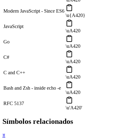
Modern JavaScript - Since ES6
\u{A420}
JavaScript
\uA420
Go
\uA420
C#
\uA420
C and C++
\uA420
Bash and Zsh - inside echo -e
\uA420
RFC 5137
\u'A420'
Símbolos relacionados
ꐡ