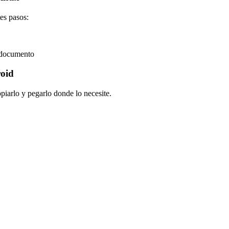
es pasos:
u documento
roid
iarlo y pegarlo donde lo necesite.