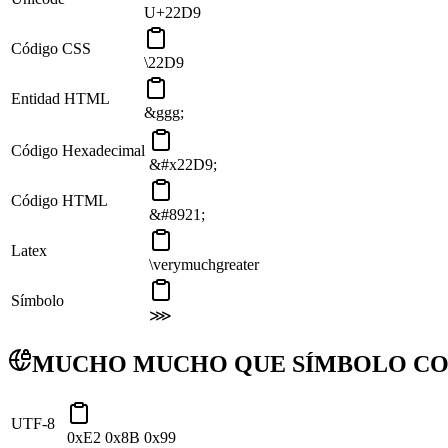
U+22D9
Código CSS
\22D9
Entidad HTML
&ggg;
Código Hexadecimal
&#x22D9;
Código HTML
&#8921;
Latex
\verymuchgreater
Símbolo
⋙
MUCHO MUCHO QUE SÍMBOLO CO
UTF-8
0xE2 0x8B 0x99