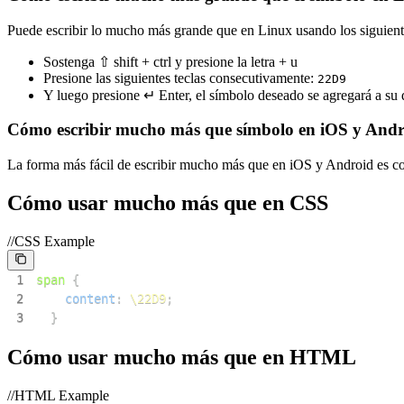
Puede escribir lo mucho más grande que en Linux usando los siguient
Sostenga ⇧ shift + ctrl y presione la letra + u
Presione las siguientes teclas consecutivamente:
2
2
D
9
Y luego presione ↵ Enter, el símbolo deseado se agregará a s
Cómo escribir mucho más que símbolo en iOS y And
La forma más fácil de escribir mucho más que en iOS y Android es cop
Cómo usar mucho más que en CSS
//CSS Example
1
span
{
2
content
:
\22D9
;
3
}
Cómo usar mucho más que en HTML
//HTML Example