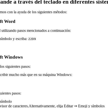
e a través del teclado en diferentes siste
nos con la ayuda de los siguientes métodos:
oft Word
 utilizando pasos mencionados a continuación:
 símbolo y escriba:
2
2
D
9
oft Windows
os siguientes pasos:
escribir mucho más que en su máquina Windows:
uientes pasos:
 símbolo
or de caracteres.Alternativamente, elija Editar ⇒ Emoji y símbolos