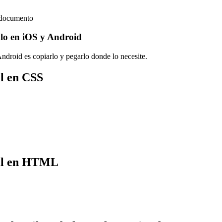
u documento
lo en iOS y Android
droid es copiarlo y pegarlo donde lo necesite.
l en CSS
il en HTML