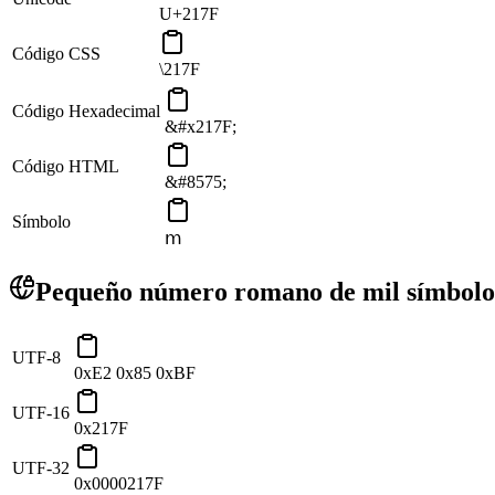
U+217F
Código CSS
\217F
Código Hexadecimal
&#x217F;
Código HTML
&#8575;
Símbolo
ⅿ
Pequeño número romano de mil símbolos
UTF-8
0xE2 0x85 0xBF
UTF-16
0x217F
UTF-32
0x0000217F