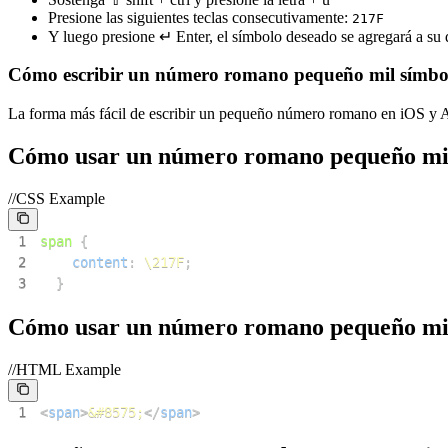
Presione las siguientes teclas consecutivamente:
2
1
7
F
Y luego presione ↵ Enter, el símbolo deseado se agregará a s
Cómo escribir un número romano pequeño mil símbo
La forma más fácil de escribir un pequeño número romano en iOS y An
Cómo usar un número romano pequeño mi
//CSS Example
1
span
{
2
content
:
\217F
;
3
}
Cómo usar un número romano pequeño m
//HTML Example
1
<
span
>
&#8575;
</
span
>