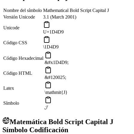
Nombre del símbolo
Mathematical Bold Script Capital J
Versión Unicode
3.1 (March 2001)
Unicode
U+1D4D9
Código CSS
\1D4D9
Código Hexadecimal
&#x1D4D9;
Código HTML
&#120025;
Latex
\mathmit{J}
Símbolo
𝓙
Matemática Bold Script Capital J
Símbolo Codificación