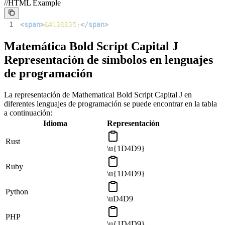
//HTML Example
1
<
span
>
&#120025;
</
span
>
Matemática Bold Script Capital J
Representación de símbolos en lenguajes
de programación
La representación de Mathematical Bold Script Capital J en
diferentes lenguajes de programación se puede encontrar en la tabla
a continuación:
Idioma
Representación
Rust
\u{1D4D9}
Ruby
\u{1D4D9}
Python
\uD4D9
PHP
\u{1D4D9}