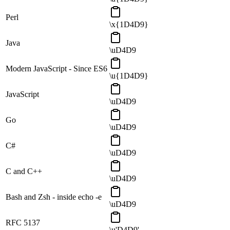
Perl
\x{1D4D9}
Java
\uD4D9
Modern JavaScript - Since ES6
\u{1D4D9}
JavaScript
\uD4D9
Go
\uD4D9
C#
\uD4D9
C and C++
\uD4D9
Bash and Zsh - inside echo -e
\uD4D9
RFC 5137
\u'D4D9'