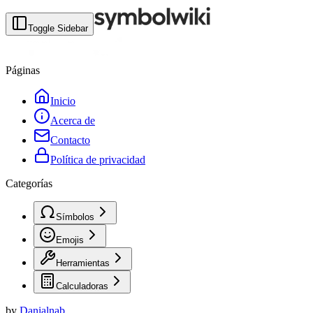
Toggle Sidebar
Páginas
Inicio
Acerca de
Contacto
Política de privacidad
Categorías
Símbolos
Emojis
Herramientas
Calculadoras
by
Danialnab