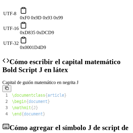
UTF-8
0xF0 0x9D 0x93 0x99
UTF-16
0xD835 0xDCD9
UTF-32
0x0001D4D9
Cómo escribir el capital matemático
Bold Script J en látex
Capital de guión matemático en negrita J
1
\documentclass
{
article
}
2
\begin
{
document
}
3
\mathmit
{
J
}
4
\end
{
document
}
Cómo agregar el símbolo J de script de