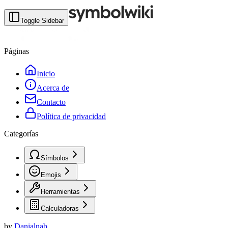
Toggle Sidebar
Páginas
Inicio
Acerca de
Contacto
Política de privacidad
Categorías
Símbolos
Emojis
Herramientas
Calculadoras
by
Danialnab