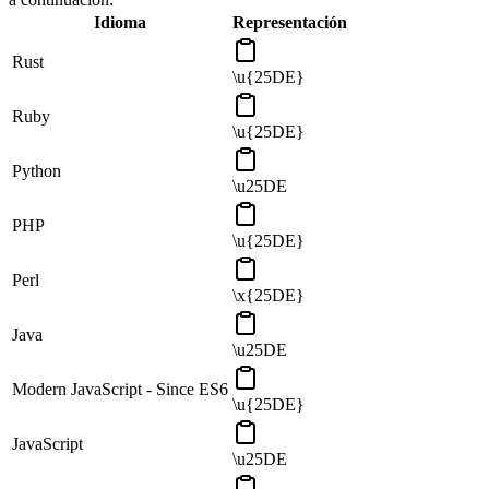
Idioma
Representación
Rust
\u{25DE}
Ruby
\u{25DE}
Python
\u25DE
PHP
\u{25DE}
Perl
\x{25DE}
Java
\u25DE
Modern JavaScript - Since ES6
\u{25DE}
JavaScript
\u25DE