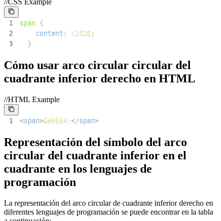
//CSS Example
1
span
{
2
content
:
\25DE
;
3
}
Cómo usar arco circular circular del
cuadrante inferior derecho en HTML
//HTML Example
1
<
span
>
&#9694;
</
span
>
Representación del símbolo del arco
circular del cuadrante inferior en el
cuadrante en los lenguajes de
programación
La representación del arco circular de cuadrante inferior derecho en
diferentes lenguajes de programación se puede encontrar en la tabla
a continuación: