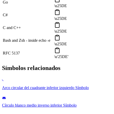
Go
\u25DE
C#
\u25DE
C and C++
\u25DE
Bash and Zsh - inside echo -e
\u25DE
RFC 5137
\u'25DE'
Símbolos relacionados
◟
Arco circular del cuadrante inferior izquierdo
Símbolo
◛
Círculo blanco medio inverso inferior
Símbolo