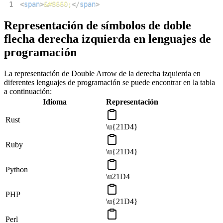
1
<
span
>
&#8660;
</
span
>
Representación de símbolos de doble
flecha derecha izquierda en lenguajes de
programación
La representación de Double Arrow de la derecha izquierda en
diferentes lenguajes de programación se puede encontrar en la tabla
a continuación:
Idioma
Representación
Rust
\u{21D4}
Ruby
\u{21D4}
Python
\u21D4
PHP
\u{21D4}
Perl