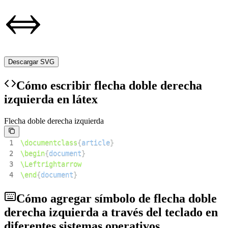
Descargar SVG
Cómo escribir flecha doble derecha
izquierda en látex
Flecha doble derecha izquierda
1
\documentclass
{
article
}
2
\begin
{
document
}
3
\Leftrightarrow
4
\end
{
document
}
Cómo agregar símbolo de flecha doble
derecha izquierda a través del teclado en
diferentes sistemas operativos