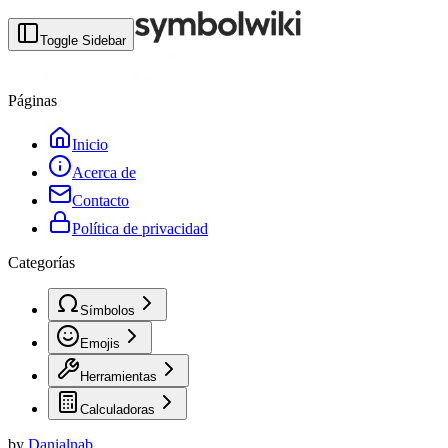
Toggle Sidebar
Páginas
Inicio
Acerca de
Contacto
Política de privacidad
Categorías
Símbolos
Emojis
Herramientas
Calculadoras
by
Danialnab