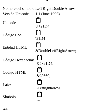
Nombre del símbolo
Left Right Double Arrow
Versión Unicode
1.1 (June 1993)
Unicode
U+21D4
Código CSS
\21D4
Entidad HTML
&DoubleLeftRightArrow;
Código Hexadecimal
&#x21D4;
Código HTML
&#8660;
Latex
\Leftrightarrow
Símbolo
⇔