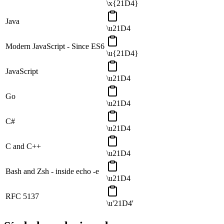
\x{21D4}
Java
\u21D4
Modern JavaScript - Since ES6
\u{21D4}
JavaScript
\u21D4
Go
\u21D4
C#
\u21D4
C and C++
\u21D4
Bash and Zsh - inside echo -e
\u21D4
RFC 5137
\u'21D4'