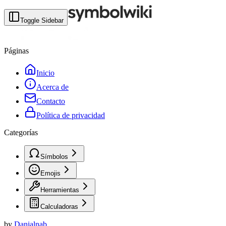
Toggle Sidebar
Páginas
Inicio
Acerca de
Contacto
Política de privacidad
Categorías
Símbolos
Emojis
Herramientas
Calculadoras
by
Danialnab