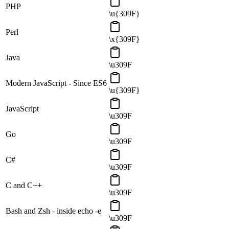
PHP
\u{309F}
Perl
\x{309F}
Java
\u309F
Modern JavaScript - Since ES6
\u{309F}
JavaScript
\u309F
Go
\u309F
C#
\u309F
C and C++
\u309F
Bash and Zsh - inside echo -e
\u309F