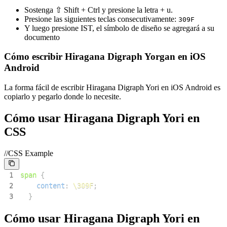
Sostenga ⇧ Shift + Ctrl y presione la letra + u.
Presione las siguientes teclas consecutivamente:
3
0
9
F
Y luego presione IST, el símbolo de diseño se agregará a su
documento
Cómo escribir Hiragana Digraph Yorgan en iOS
Android
La forma fácil de escribir Hiragana Digraph Yori en iOS Android es
copiarlo y pegarlo donde lo necesite.
Cómo usar Hiragana Digraph Yori en
CSS
//CSS Example
1
span
{
2
content
:
\309F
;
3
}
Cómo usar Hiragana Digraph Yori en