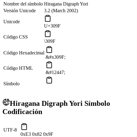
Nombre del símbolo
Hiragana Digraph Yori
Versión Unicode
3.2 (March 2002)
Unicode
U+309F
Código CSS
\309F
Código Hexadecimal
&#x309F;
Código HTML
&#12447;
Símbolo
ゟ
Hiragana Digraph Yori Símbolo
Codificación
UTF-8
0xE3 0x82 0x9F