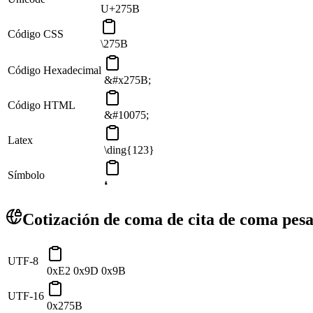
U+275B
Código CSS
\275B
Código Hexadecimal
&#x275B;
Código HTML
&#10075;
Latex
\ding{123}
Símbolo
❛
Cotización de coma de cita de coma pes
UTF-8
0xE2 0x9D 0x9B
UTF-16
0x275B