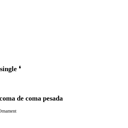
single
❛
e coma de coma pesada
Ornament