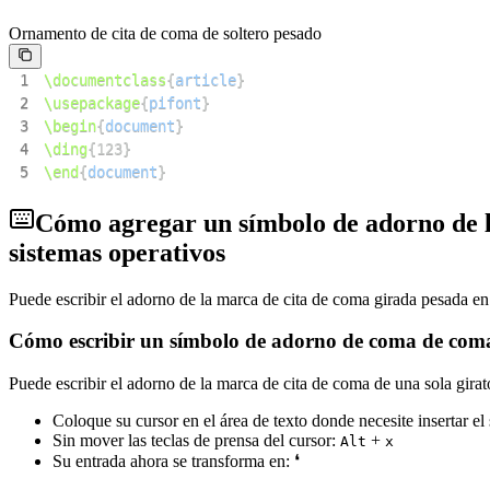
Ornamento de cita de coma de soltero pesado
1
\documentclass
{
article
}
2
\usepackage
{
pifont
}
3
\begin
{
document
}
4
\ding
{
123
}
5
\end
{
document
}
Cómo agregar un símbolo de adorno de la
sistemas operativos
Puede escribir el adorno de la marca de cita de coma girada pesada en
Cómo escribir un símbolo de adorno de coma de com
Puede escribir el adorno de la marca de cita de coma de una sola gir
Coloque su cursor en el área de texto donde necesite insertar el
Sin mover las teclas de prensa del cursor:
+
Alt
x
Su entrada ahora se transforma en:
❛