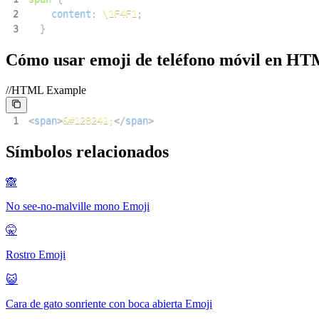
2
content
:
\1F4F1
;
3
}
Cómo usar emoji de teléfono móvil en H
//HTML Example
1
<
span
>
&#128241;
</
span
>
Símbolos relacionados
🙈
No see-no-malville mono
Emoji
🤫
Rostro
Emoji
😺
Cara de gato sonriente con boca abierta
Emoji