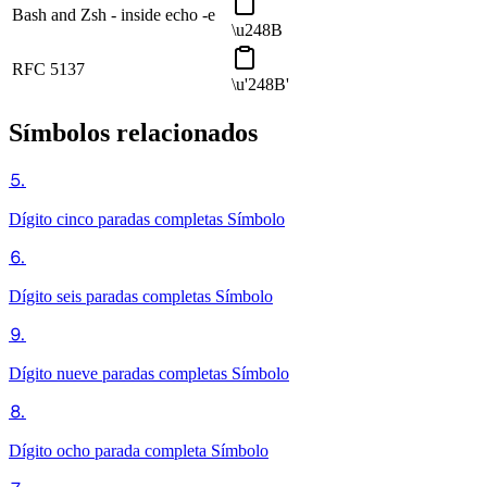
Bash and Zsh - inside echo -e
\u248B
RFC 5137
\u'248B'
Símbolos relacionados
⒌
Dígito cinco paradas completas
Símbolo
⒍
Dígito seis paradas completas
Símbolo
⒐
Dígito nueve paradas completas
Símbolo
⒏
Dígito ocho parada completa
Símbolo