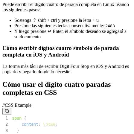
Puede escribir el dígito cuatro de parada completa en Linux usando
los siguientes pasos:
Sostenga ⇧ shift + ctrl y presione la letra + u
Presione las siguientes teclas consecutivamente:
2
4
8
B
Y luego presione ↵ Enter, el símbolo deseado se agregará a
su documento
Cómo escribir dígitos cuatro símbolo de parada
completa en iOS y Android
La forma más fácil de escribir Digit Four Stop en iOS y Android es
copiarlo y pegarlo donde lo necesite.
Cómo usar el dígito cuatro paradas
completas en CSS
//CSS Example
1
span
{
2
content
:
\248B
;
3
}