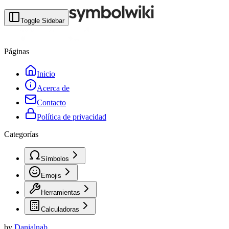
Toggle Sidebar
Páginas
Inicio
Acerca de
Contacto
Política de privacidad
Categorías
Símbolos
Emojis
Herramientas
Calculadoras
by
Danialnab