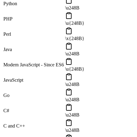
Python
\u248B
PHP
\u{248B}
Perl
\x{248B}
Java
\u248B
Modern JavaScript - Since ES6
\u{248B}
JavaScript
\u248B
Go
\u248B
C#
\u248B
C and C++
\u248B