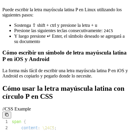
Puede escribir la letra mayúscula latina P en Linux utilizando los
siguientes pasos:
Sostenga ⇧ shift + ctrl y presione la letra + u
Presione las siguientes teclas consecutivamente:
2
4
C
5
Y luego presione ↵ Enter, el símbolo deseado se agregará a
su documento
Cómo escribir un símbolo de letra mayúscula latina
P en iOS y Android
La forma más fácil de escribir una letra mayúscula latina P en iOS y
Android es copiarlo y pegarlo donde lo necesite.
Cómo usar la letra mayúscula latina con
círculo P en CSS
//CSS Example
1
span
{
2
content
:
\24C5
;