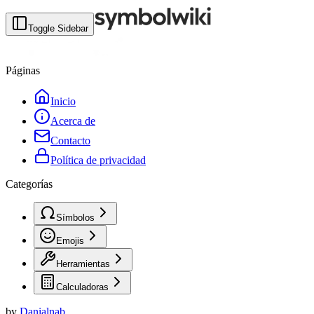
Toggle Sidebar
Páginas
Inicio
Acerca de
Contacto
Política de privacidad
Categorías
Símbolos
Emojis
Herramientas
Calculadoras
by
Danialnab