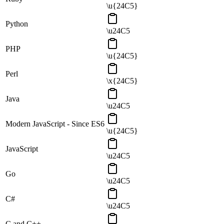
\u{24C5}
Python
\u24C5
PHP
\u{24C5}
Perl
\x{24C5}
Java
\u24C5
Modern JavaScript - Since ES6
\u{24C5}
JavaScript
\u24C5
Go
\u24C5
C#
\u24C5
C and C++