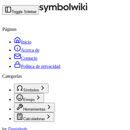
Toggle Sidebar
Páginas
Inicio
Acerca de
Contacto
Política de privacidad
Categorías
Símbolos
Emojis
Herramientas
Calculadoras
by
Danialnab