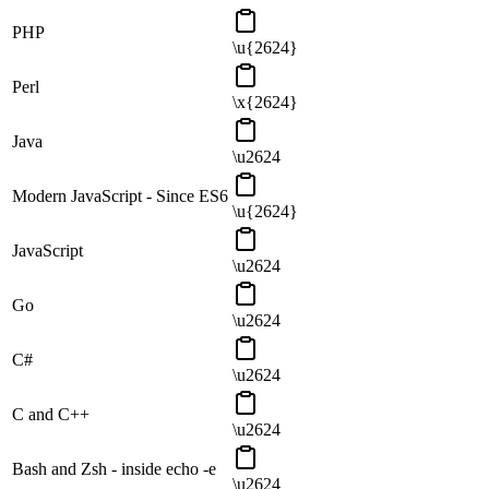
PHP
\u{2624}
Perl
\x{2624}
Java
\u2624
Modern JavaScript - Since ES6
\u{2624}
JavaScript
\u2624
Go
\u2624
C#
\u2624
C and C++
\u2624
Bash and Zsh - inside echo -e
\u2624