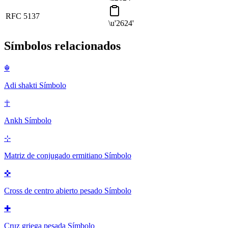
RFC 5137
\u'2624'
Símbolos relacionados
☬
Adi shakti
Símbolo
☥
Ankh
Símbolo
⊹
Matriz de conjugado ermitiano
Símbolo
✜
Cross de centro abierto pesado
Símbolo
✚
Cruz griega pesada
Símbolo