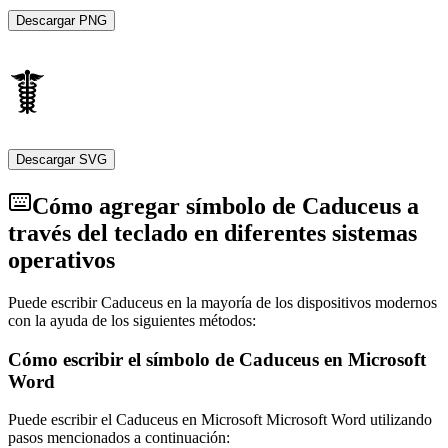
curación y el comercio proporciona una mirada fascinante en los
Descargar PNG
hilos entrelazados de la mitología y el simbolismo que persisten a
través de las edades.
Descargar SVG
Cómo agregar símbolo de Caduceus a
través del teclado en diferentes sistemas
operativos
Puede escribir Caduceus en la mayoría de los dispositivos modernos
con la ayuda de los siguientes métodos:
Cómo escribir el símbolo de Caduceus en Microsoft
Word
Puede escribir el Caduceus en Microsoft Microsoft Word utilizando
pasos mencionados a continuación: