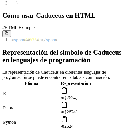
3
}
Cómo usar Caduceus en HTML
//HTML Example
1
<
span
>
&#9764;
</
span
>
Representación del símbolo de Caduceus
en lenguajes de programación
La representación de Caduceus en diferentes lenguajes de
programación se puede encontrar en la tabla a continuación:
Idioma
Representación
Rust
\u{2624}
Ruby
\u{2624}
Python
\u2624